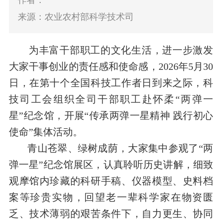
作者：
来源：农业农村部科学技术司
为丰富干部职工的文化生活，进一步激发
大家干事创业的责任感和使命感，
2026
年
5
月
30
日，在第十个全国科技工作者日到来之际，科
技司工会组织全司干部职工赴怀柔
“
两弹一
星
”
纪念馆，开展
“
传承两弹一星精神
践行初心
使命
”
集体活动。
青山苍翠、绿树成荫，大家集中参观了
“
两
弹一星
”
纪念馆展区，认真聆听历史讲解，细致
观摩馆内珍藏的科研手稿、仪器模型、史料档
案等珍贵实物，回望老一辈科学家在物资匮
乏、技术薄弱的艰苦条件下，自力更生、协同