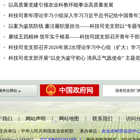
以高质量党建引领农业科教环能事业高质量发展
科技司青年理论学习小组深入学习习近平总书记给中国青年五
以案为鉴筑防线 廉洁履职显担当——科技司党支部以“专题学习
赓续五四精神 筑牢实干根基——科技司团支部召开青年干
科技司党支部召开2026年第2次理论学习中心组（扩大）学
科技司党支部开展“以史为鉴守初心 清风正气践使命” 主题
属单位网站
国务院各部门
|
|
|
|
于我们
网站声明
网站地图
联系我们
访问
主办单位：中华人民共和国农业农村部 承办单位：
农业农村部信息中
别码bm21000007
京ICP备05039419号-2
最佳浏览器模式：1024*76