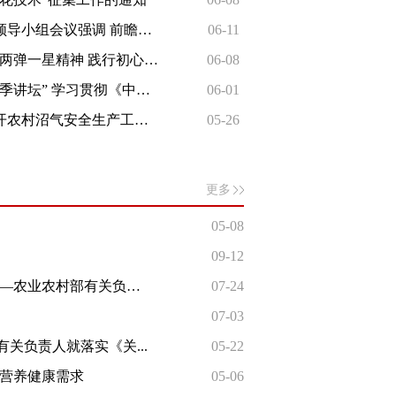
农业农村部召开科技创新领导小组会议强调 前瞻布局农业未来产业 加快推进高水...
06-11
科学技术司工会开展“传承两弹一星精神 践行初心使命”集体活动
06-08
科学技术司举办2026年“夏季讲坛” 学习贯彻《中华人民共和国生态环境法典》
06-01
农业农村部科学技术司召开农村沼气安全生产工作推进视频会
05-26
更多
05-08
09-12
加快新品种新技术推广应用 支撑粮油作物大面积单产提升——农业农村部有关负责...
07-24
07-03
关负责人就落实《关...
05-22
的营养健康需求
05-06