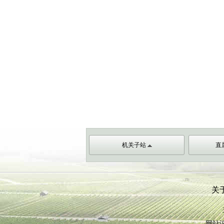
机关子站
直
关
网站识