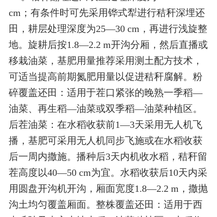
cm；有条件时可先采用铧式犁进行秸秆深埋还
田，耕层处理深度为25—30 cm，再进行浅旋整
地。旋耕后按1.8—2.2 m开沟分厢，然后直播或
移栽油菜，基肥用量推荐采用测土配方技术，
可适当提高前期氮肥用量以促进秸秆腐解。粉
碎覆盖还田：适用于茬口紧张的晚熟一季稻—
油菜、再生稻—油菜或双季稻—油菜种植区。
后茬油菜：在水稻收获前1—3天采用无人机飞
播，基肥可采用无人机同步飞施或在水稻收获
后一周内撒施。播种后3天内机收水稻，秸秆留
茬高度以40—50 cm为宜。水稻收获后10天内采
用圆盘开沟机开沟，厢面宽度1.8—2.2 m，撒抛
沟土均匀覆盖厢面。整株覆盖还田：适用于西