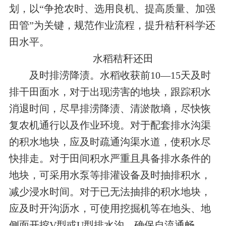
划，以“争抢农时、选用良机、提高质量、加强
田管”为关键，规范作业流程，提升秸秆科学还
田水平。
水稻秸秆还田
及时排涝降渍。水稻收获前10—15天及时
排干田面水，对于出现涝害的地块，跟踪积水
消退时间，尽早排涝降渍、清淤散墒，尽快恢
复农机通行以及作业环境。对于配套排水沟渠
的积水地块，应及时疏通沟渠水道，使积水尽
快排走。对于田间积水严重且具备排水条件的
地块，可采用水泵等排灌设备及时抽排积水，
减少浸水时间。对于已无法抽排的积水地块，
应及时开沟沥水，可使用挖掘机等在地头、地
侧面开挖V型或U型排水沟，确保自流通畅。