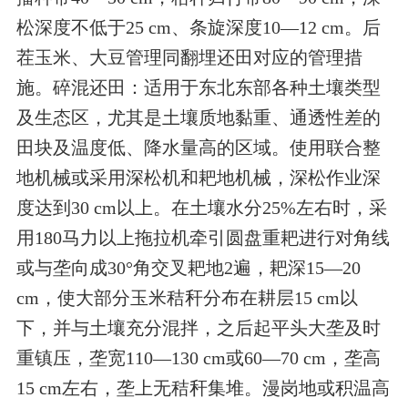
松深度不低于25 cm、条旋深度10—12 cm。后
茬玉米、大豆管理同翻埋还田对应的管理措
施。碎混还田：适用于东北东部各种土壤类型
及生态区，尤其是土壤质地黏重、通透性差的
田块及温度低、降水量高的区域。使用联合整
地机械或采用深松机和耙地机械，深松作业深
度达到30 cm以上。在土壤水分25%左右时，采
用180马力以上拖拉机牵引圆盘重耙进行对角线
或与垄向成30°角交叉耙地2遍，耙深15—20
cm，使大部分玉米秸秆分布在耕层15 cm以
下，并与土壤充分混拌，之后起平头大垄及时
重镇压，垄宽110—130 cm或60—70 cm，垄高
15 cm左右，垄上无秸秆集堆。漫岗地或积温高