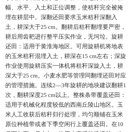
幅、水平、入土和正位调整，使秸秆完全被掩
埋在耕层中。深翻还田要求玉米秸秆深翻入
土，耕深大于25 cm。翻耕后秸秆翻埋要严密，
耕后用齿耙进行整平压实作业，无坷垃。旋耕
还田：适用于黄淮海地区。可用旋耕机将地表
的玉米秸秆混埋入土，耕深在15 cm左右；深旋
作业使用旋耕压实一体机将秸秆深旋入土，耕
深大于25 cm。小麦水肥等管理同翻埋还田对应
的管理措施。连续2—3年旋耕的地块建议翻耕1
次，翻耕深度25 cm以上。整株条带覆盖还田：
适用于机械化程度较低的西南丘陵山地区。玉
米人工收获后秸秆归行处理，均匀顺铺在玉米
原位种植带或者下季空闲行上覆盖还田。在10