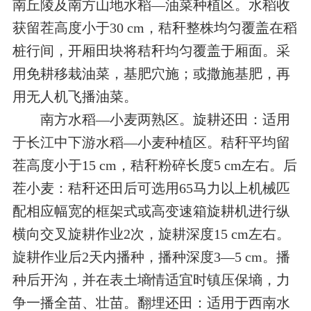
南丘陵及南方山地水稻—油菜种植区。水稻收
获留茬高度小于30 cm，秸秆整株均匀覆盖在稻
桩行间，开厢田块将秸秆均匀覆盖于厢面。采
用免耕移栽油菜，基肥穴施；或撒施基肥，再
用无人机飞播油菜。
南方水稻—小麦两熟区。旋耕还田：适用
于长江中下游水稻—小麦种植区。秸秆平均留
茬高度小于15 cm，秸秆粉碎长度5 cm左右。后
茬小麦：秸秆还田后可选用65马力以上机械匹
配相应幅宽的框架式或高变速箱旋耕机进行纵
横向交叉旋耕作业2次，旋耕深度15 cm左右。
旋耕作业后2天内播种，播种深度3—5 cm。播
种后开沟，并在表土墒情适宜时镇压保墒，力
争一播全苗、壮苗。翻埋还田：适用于西南水