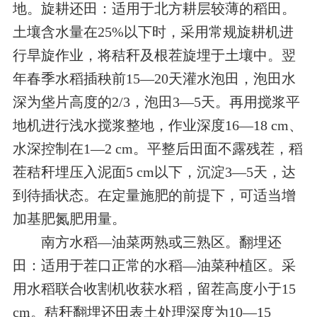
地。旋耕还田：适用于北方耕层较薄的稻田。
土壤含水量在25%以下时，采用常规旋耕机进
行旱旋作业，将秸秆及根茬旋埋于土壤中。翌
年春季水稻插秧前15—20天灌水泡田，泡田水
深为垡片高度的2/3，泡田3—5天。再用搅浆平
地机进行浅水搅浆整地，作业深度16—18 cm、
水深控制在1—2 cm。平整后田面不露残茬，稻
茬秸秆埋压入泥面5 cm以下，沉淀3—5天，达
到待插状态。在定量施肥的前提下，可适当增
加基肥氮肥用量。
南方水稻—油菜两熟或三熟区。翻埋还
田：适用于茬口正常的水稻—油菜种植区。采
用水稻联合收割机收获水稻，留茬高度小于15
cm。秸秆翻埋还田表土处理深度为10—15