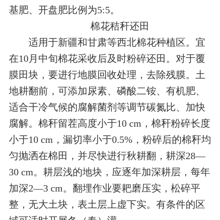
基肥、开盘肥比例为5:5。
棉花秸秆还田
适用于新疆和甘肃等西北棉花种植区。宜
在10月中旬棉花采收后及时粉碎还田。对于覆
膜田块，要进行地膜回收处理，去除残膜。土
地耕翻前，可添加尿素、磷酸二铵、有机肥、
适合干冷气候的腐解菌剂等调节碳氮比、加快
腐解。棉秆留茬高度小于10 cm，棉秆粉碎长度
小于10 cm，漏切率小于0.5%，粉碎后的棉秆均
匀抛洒在棉田，并尽快进行秋耕翻，耕深28—
30 cm。耕层浅的地块，应逐年加深耕层，每年
加深2—3 cm。翻埋作业要耙磨压实，松碎平
整，无大土块，表土层上虚下实。有条件的区