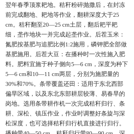
翌年春季顶浆耙地。秸秆粉碎抛撒后，在封冻
前完成翻地、耙地等作业，翻耕深度大于25
cm。秸秆翻至20—25 cm土层，翻后耙平耙
细，垄作地块一并完成起垄作业。后茬玉米：
氮肥按基肥与追肥比例1:2施用，磷钾肥全部做
基肥施用。后茬大豆：在播种时一次性施入肥
料。肥料宜施于种子侧向5—6 cm，深度为种下
5—6 cm和10—11 cm两层，分别为施肥量的
30%和70%。条带覆盖还田：适用于东北西部
偏旱区域，以及东北东部耕层较薄、易春旱的
岗地。选用条带耕作机一次完成秸秆归行、条
耕、深松、镇压作业，作业时调整好条旋与深
松深度，也可选择秸秆归行机直接进行归行。
播种带40—50 cm，秸秆归行带80—90 cm，深