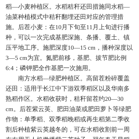
稻—小麦种植区。水稻秸秆还田措施同水稻—
油菜种植模式中秸秆翻埋还田对应的管理措
施。后茬小麦：在10月下旬至11月上旬进行播
种，可以一次完成基肥深施、条播、覆土、镇
压平地工序。施肥深度10—15 cm，播种深度以
3—5 cm为宜。氮肥前移，基肥、拔节肥比例
6:4；磷钾肥全作基肥一次施用。
南方水稻—绿肥种植区。高留茬粉碎覆盖
还田：适用于长江中下游双季稻区以及华南多
熟稻作区。水稻收获时，秸秆留茬约20—30
cm。后茬紫云英、肥田油菜或肥田萝卜等绿肥
作物：单季稻、双季稻晚稻或再生稻第二季收
割后种植紫云英越冬的，可在水稻收割前一周