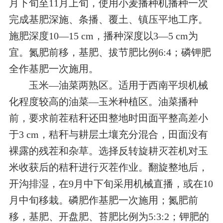
月下旬至11月上旬，使用小麦播种机播种一次
完成基肥深施、条播、覆土、镇压平地工序。
施肥深度10—15 cm，播种深度以3—5 cm为
宜。氮肥前移，基肥、拔节肥比例6:4；磷钾肥
全作基肥一次施用。
玉米—油菜两熟区。适用于西南平坝机械
化程度较高的油菜—玉米种植区。油菜播种
前，要求前茬秸秆还田整地时田面平整高差小
于3 cm，秸秆与耕层土壤充分混合，田面没有
裸露的残茬和杂草。选择反转旋耕灭茬机对玉
米收获后的秸秆进行灭茬作业。翻旋整地后，
开沟排湿，在9月中下旬采用机械直播，或在10
月中旬移栽。磷肥作基肥一次施用；氮肥前
移，基肥、开盘肥、苔肥比例为5:3:2；钾肥的