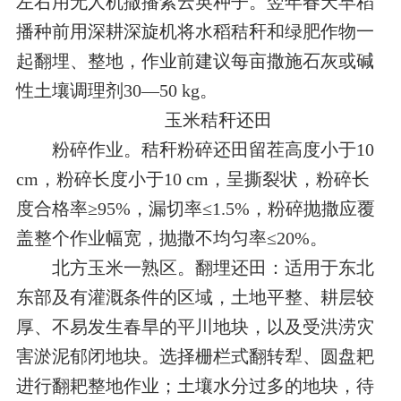
左右用无人机撒播紫云英种子。翌年春天早稻
播种前用深耕深旋机将水稻秸秆和绿肥作物一
起翻埋、整地，作业前建议每亩撒施石灰或碱
性土壤调理剂30—50 kg。
玉米秸秆还田
粉碎作业。秸秆粉碎还田留茬高度小于10
cm，粉碎长度小于10 cm，呈撕裂状，粉碎长
度合格率≥95%，漏切率≤1.5%，粉碎抛撒应覆
盖整个作业幅宽，抛撒不均匀率≤20%。
北方玉米一熟区。翻埋还田：适用于东北
东部及有灌溉条件的区域，土地平整、耕层较
厚、不易发生春旱的平川地块，以及受洪涝灾
害淤泥郁闭地块。选择栅栏式翻转犁、圆盘耙
进行翻耙整地作业；土壤水分过多的地块，待