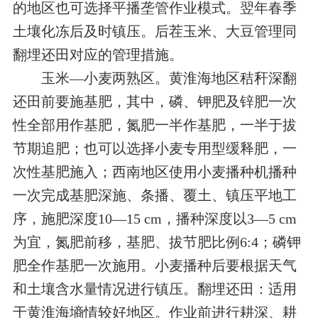
的地区也可选择平播垄管作业模式。翌年春季
土壤化冻后及时镇压。后茬玉米、大豆管理同
翻埋还田对应的管理措施。
玉米—小麦两熟区。黄淮海地区秸秆深翻
还田前要施基肥，其中，磷、钾肥及锌肥一次
性全部用作基肥，氮肥一半作基肥，一半于拔
节期追肥；也可以选择小麦专用型缓释肥，一
次性基肥施入；西南地区使用小麦播种机播种
一次完成基肥深施、条播、覆土、镇压平地工
序，施肥深度10—15 cm，播种深度以3—5 cm
为宜，氮肥前移，基肥、拔节肥比例6:4；磷钾
肥全作基肥一次施用。小麦播种后要根据天气
和土壤含水量情况进行镇压。翻埋还田：适用
于黄淮海墒情较好地区。作业前进行耕深、耕