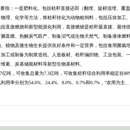
主要指：一是肥料化。包括秸秆直接还田（翻埋、旋耕混埋、覆
、物理、化学等方法，将秸秆转化为动物粗饲料，包括压块加工
包括直接燃烧和新型能源化利用，直接燃烧是秸秆最直接、最传
打捆直燃、热解炭气联产、制备沼气或生物天然气、制备液体燃
物、植物及微生物生长提供良好条件和一定营养，包括食用菌栽
。加工或制备为制浆造纸、人造板材、秸秆编织物、工业包装、
纤维素、炭基储能材料等新型生物基材料。
.7亿吨，可收集总量为7.3亿吨，可收集秸秆综合利用率稳定在8
率分别为54.6%、24.4%、8.0%、0.7%和0.7%，“农用