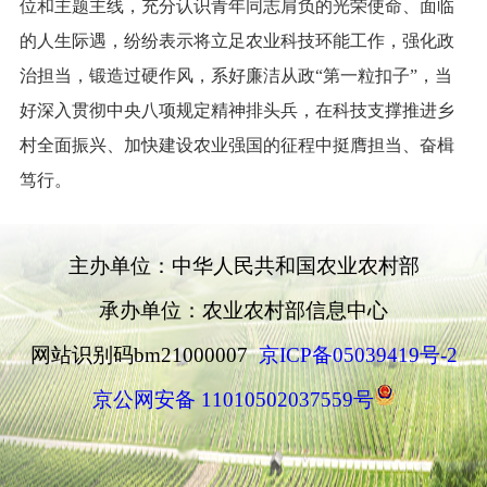
位和主题主线，充分认识青年同志肩负的光荣使命、面临
的人生际遇，纷纷表示将立足农业科技环能工作，强化政
治担当，锻造过硬作风，系好廉洁从政“第一粒扣子”，当
好深入贯彻中央八项规定精神排头兵，在科技支撑推进乡
村全面振兴、加快建设农业强国的征程中挺膺担当、奋楫
笃行。
主办单位：中华人民共和国农业农村部
承办单位：农业农村部信息中心
网站识别码bm21000007
京ICP备05039419号-2
京公网安备 11010502037559号