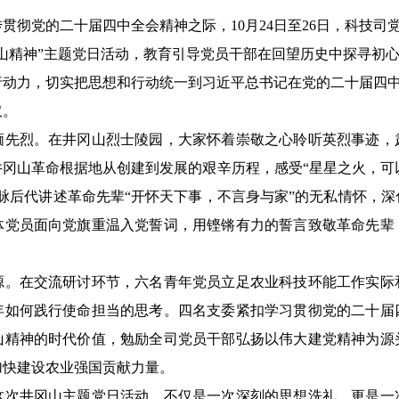
传贯彻党的二十届四中全会精神之际
，
10
月
24
日至
26
日，
科技司
山精神”主题党日活动，教育引导党员干部在回望历史中探寻初心
行动力，切实把思想和行动统一到习近平总书记在党的二十届四
取。
缅先烈。在井冈山烈士陵园，大家怀着崇敬之心聆听英烈事迹，
冈山革命根据地从创建到发展的艰辛历程，感受“星星之火，可以
脉后代讲述革命先辈“开怀天下事，不言身与家”的无私情怀，
体党员面向党旗重温入党誓词，用铿锵有力的誓言致敬革命先辈
源。在交流研讨环节，六名青年党员立足农业科技环能工作实际
年如何践行使命担当的思考。四名支委紧扣学习贯彻党的二十届
山精神的时代价值，勉励全司党员干部弘扬以伟大建党精神为源
加快建设农业强国贡献力量。
这次井冈山主题党日活动，不仅是一次深刻的思想洗礼，更是一