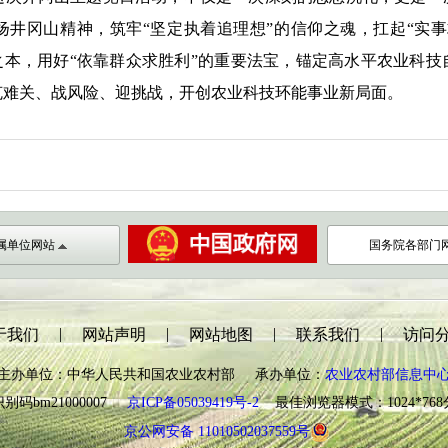
扬井冈山精神，
筑牢“坚定执着追理想”的信仰之魂，扛起“实
之本，用好“依靠群众求胜利”的重要法宝，锚定高水平农业科
克难关、战风险、迎挑战，开创农业科技环能事业新局面。
属单位网站
国务院各部门
|
|
|
|
于我们
网站声明
网站地图
联系我们
访问
主办单位：中华人民共和国农业农村部 承办单位：
农业农村部信息中
别码bm21000007
京ICP备05039419号-2
最佳浏览器模式：1024*76
京公网安备 11010502037559号