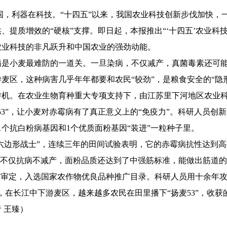
利器在科技。“十四五”以来，我国农业科技创新步伐加快，
、提质增效的“硬核”支撑。即日起，本报推出“‘十四五’农业科
农业科技的非凡跃升和中国农业的强劲动能。
小麦最难防的一道关。一旦染病，不仅减产，真菌毒素还可能
麦区，这种病害几乎年年都要和农民“较劲”，是粮食安全的“隐
。在农业生物育种重大专项支持下，由江苏里下河地区农业科
53”，让小麦对赤霉病有了真正意义上的“免疫力”。科研人员创
1个抗白粉病基因和1个优质面粉基因“装进”一粒种子里。
六边形战士”，连续三年的田间试验表明，它的赤霉病抗性达到
它不仅抗病不减产，面粉品质还达到了中强筋标准，能做出筋道
家审定，入选国家农作物优良品种推广目录。科研人员用十余年攻
，在长江中下游麦区，越来越多农民在田里播下“扬麦53”，收
 王臻）