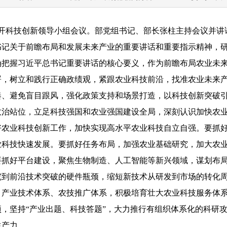
召开科技创新领导小组会议。部党组书记、部长张柱主持会议并讲
关于前瞻布局和发展未来产业的重要讲话和重要指示精神，研
确把握习近平总书记重要讲话的核心要义，作为前瞻布局农业未
署，树立和践行正确政绩观，紧跟农业科技前沿，找准农业未来
奏、避免盲目跟风，强化政策支持和场景打造，以科技创新突破
站位，立足科技强国和农业强国建设全局，深刻认识加快农业
好农业科技创新工作，加快实现高水平农业科技自立自强。要抓
业科技快速发展。要抓好任务布局，加强农业基础研究，加大农
要抓好平台建设，聚焦生物制造、人工智能等新兴领域，谋划布
究到前沿技术突破的硬件瓶颈，缩短新技术从研发到市场的转化
、产业技术体系、农技推广体系，积极培育壮大农业科技服务体
，坚持“产业出题、科技答题”，大力推行有组织体系化的科研
生产力。