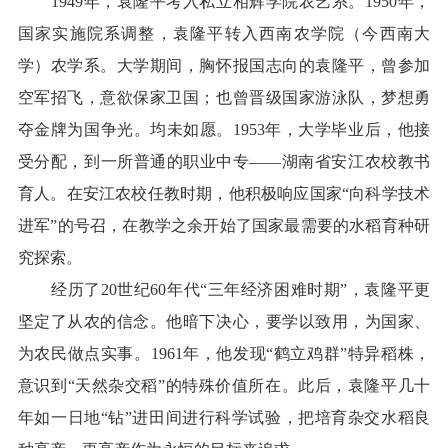
1949年，袁隆平考入私立相辉学院农艺系。1950年，
国家实施院系调整，袁隆平转入西南农学院（今西南大
学）农学系。大学期间，胸怀报国志向的袁隆平，曾参加
空军招飞，意欲保家卫国；也曾晋级国家游泳队，梦想勇
夺金牌为国争光。均未如愿。1953年，大学毕业后，他接
受分配，到一所普通的职业中专——湖南省安江农校教书
育人。在安江农校任教时期，他积极响应国家“向科学技术
进军”的号召，在教学之余开始了国家最需要的水稻育种研
究探索。
经历了20世纪60年代“三年经济困难时期”，袁隆平更
坚定了从农的信念。他暗下决心，要学以致用，为国家、
为农民做点实事。1961年，他发现“鹤立鸡群”特异稻株，
意识到“天然杂交稻”的特殊价值所在。此后，袁隆平几十
年如一日地“钻”进田间进行科学试验，把培育杂交水稻良