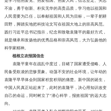
是学习他热爱党、热爱祖国、热爱人民，信念坚定、矢志
不渝，勇于创新、朴实无华的高贵品质，学习他以祖国和
人民需要为己任，以奉献祖国和人民为目标，一辈子躬耕
田野，脚踏实地把科技论文写在祖国大地上的崇高风范。
践行习近平总书记指示，纪念和致敬袁隆平的最好方式，
就是继承和发扬他的优秀品格和崇高风范，大力弘扬他的
科学家精神。
植根立农报国信念
袁隆平童年在战乱中度过，目睹了国家遭受侵略、人
民备受欺凌的悲惨景象。动荡不安的社会环境，让年幼的
袁隆平早早体会到国家积贫积弱的痛楚。新中国的诞生，
中国人民真正站起来了，此时的袁隆平，决心用知识改变
自己的命运，同时树立了“潜心科学，报效祖国”的远大志
向。