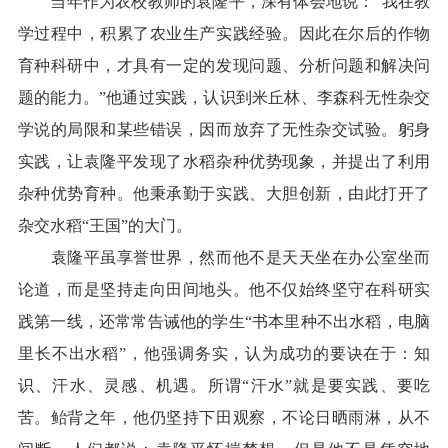
当年作为农校教师的袁隆平，深有体会地说：“我在教
学过程中，积累了农业生产实践经验。因此在尔后的作物
育种科研中，才具有一定的发现问题、分析问题和解决问
题的能力。”他通过实践，认识到米丘林、李森科无性杂交
学说的局限和某些错误，因而放弃了无性杂交试验。躬身
实践，让袁隆平发现了水稻杂种优势现象，并提出了利用
杂种优势育种。他秉承勤于实践、大胆创新，由此打开了
杂交水稻“王国”的大门。
袁隆平虽享誉世界，然而他不是天天坐在办公室坐而
论道，而是坚持走向田间地头。他不仅始终坚守在科研实
践第一线，还常常告诫他的学生“书本里种不出水稻，电脑
里长不出水稻”，他强调务实，认为成功的要诀在于：知
识、汗水、灵感、机遇。所谓“汗水”就是要实践、要吃
苦。鲐背之年，他仍坚持下田观察，不论日晒雨淋，从不